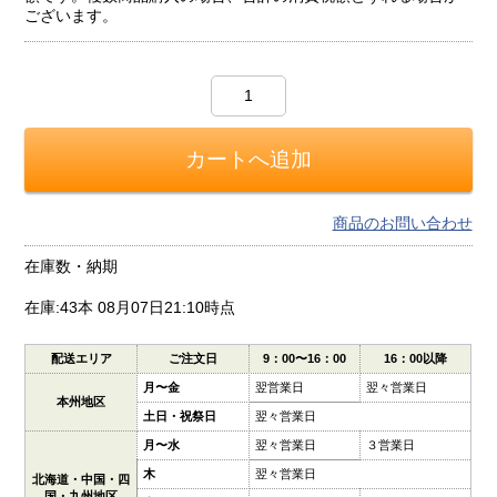
ございます。
商品のお問い合わせ
在庫数・納期
在庫:43本
08月07日21:10時点
配送エリア
ご注文日
9：00〜16：00
16：00以降
月〜金
翌営業日
翌々営業日
本州地区
土日・祝祭日
翌々営業日
月〜水
翌々営業日
３営業日
木
翌々営業日
北海道・中国・四
国・九州地区