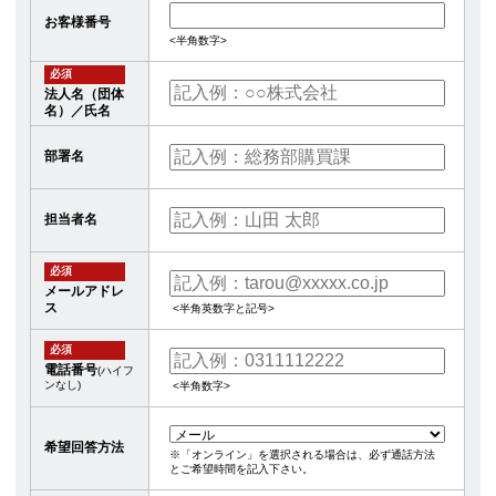
お客様番号
<半角数字>
必須
法人名（団体
名）／氏名
部署名
担当者名
必須
メールアドレ
ス
<半角英数字と記号>
必須
電話番号
(ハイフ
ンなし)
<半角数字>
希望回答方法
※「オンライン」を選択される場合は、必ず通話方法
とご希望時間を記入下さい。