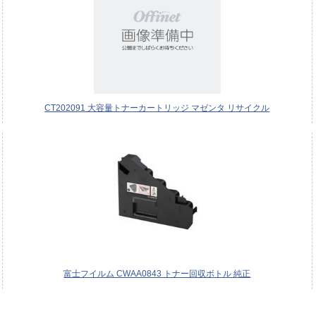
CT202091 大容量トナーカートリッジ マゼンタ リサイクル
富士フイルム CWAA0843 トナー回収ボトル 純正