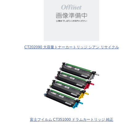
CT202090 大容量トナーカートリッジ シアン リサイクル
富士フイルム CT351000 ドラムカートリッジ 純正