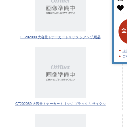
CT202090 大容量トナーカートリッジ シアン 汎用品
は
ご
CT202089 大容量トナーカートリッジ ブラック リサイクル