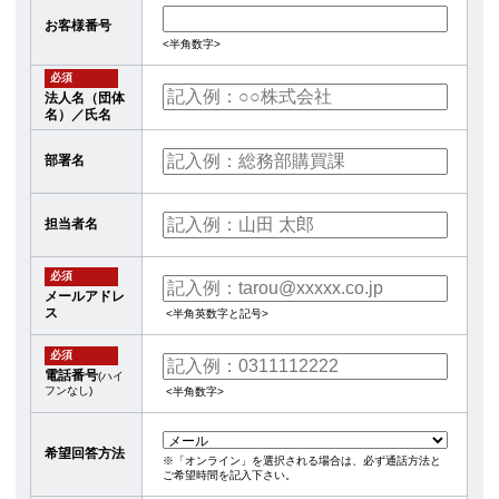
お客様番号
<半角数字>
必須
法人名（団体
名）／氏名
部署名
担当者名
必須
メールアドレ
ス
<半角英数字と記号>
必須
電話番号
(ハイ
フンなし)
<半角数字>
希望回答方法
※「オンライン」を選択される場合は、必ず通話方法と
ご希望時間を記入下さい。