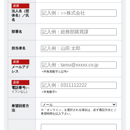
必須
法人名（団
体名）／氏
名
部署名
担当者名
必須
メールアド
レス
<半角英数字と記号>
必須
電話番号
(ハ
イフンなし)
<半角数字>
希望回答方
※「オンライン」を選択される場合は、必ず通話方法とご
法
希望時間を記入下さい。