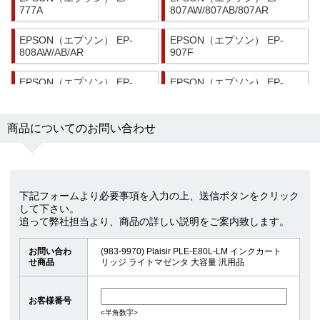
777A
807AW/807AB/807AR
EPSON（エプソン） EP-
EPSON（エプソン） EP-
808AW/AB/AR
907F
EPSON（エプソン） EP-
EPSON（エプソン） EP-
977A3
978A3
EPSON（エプソン） EP-
EPSON（エプソン） EP-
商品についてのお問い合わせ
979A3
982A3
下記フォームより必要事項を入力の上、送信ボタンをクリック
して下さい。
追って弊社担当より、商品の詳しい説明をご案内致します。
お問い合わ
(983-9970) Plaisir PLE-E80L-LM インクカート
せ商品
リッジ ライトマゼンタ 大容量 汎用品
お客様番号
<半角数字>