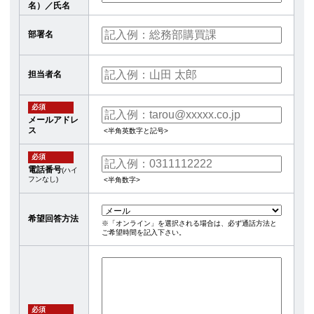
名）／氏名
部署名
担当者名
必須
メールアドレ
ス
<半角英数字と記号>
必須
電話番号
(ハイ
フンなし)
<半角数字>
希望回答方法
※「オンライン」を選択される場合は、必ず通話方法と
ご希望時間を記入下さい。
必須