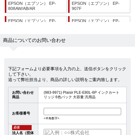
EPSON（エプソン） EP-
EPSON（エプソン） EP-
808AW/AB/AR
907F
EPSON（エプソン） EP-
EPSON（エプソン） EP-
977A3
978A3
EPSON（エプソン） EP-
EPSON（エプソン） EP-
商品についてのお問い合わせ
979A3
982A3
下記フォームより必要事項を入力の上、送信ボタンをクリック
して下さい。
追って弊社担当より、商品の詳しい説明をご案内致します。
お問い合わせ
(983-9971) Plaisir PLE-E80L-6P インクカート
商品
リッジ 6色パック 大容量 汎用品
お客様番号
<半角数字>
必須
法人名（団体