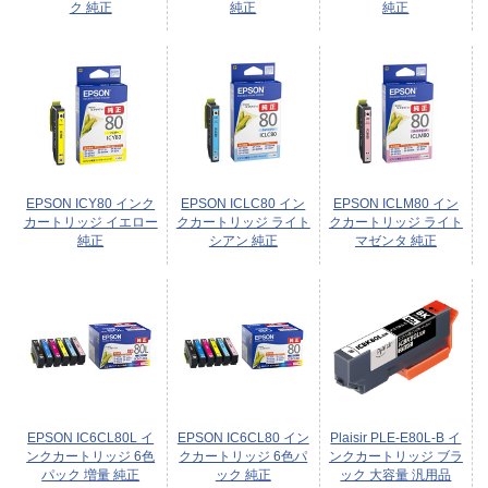
ク 純正
純正
純正
EPSON ICY80 インク
EPSON ICLC80 イン
EPSON ICLM80 イン
カートリッジ イエロー
クカートリッジ ライト
クカートリッジ ライト
純正
シアン 純正
マゼンタ 純正
EPSON IC6CL80L イ
EPSON IC6CL80 イン
Plaisir PLE-E80L-B イ
ンクカートリッジ 6色
クカートリッジ 6色パ
ンクカートリッジ ブラ
パック 増量 純正
ック 純正
ック 大容量 汎用品