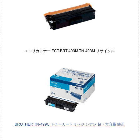
エコリカトナー ECT-BRT-493M TN-493M リサイクル
BROTHER TN-499C トナーカートリッジ シアン 超・大容量 純正