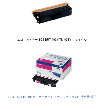
エコリカトナー ECT-BRT-493Y TN-493Y リサイクル
BROTHER TN-499M トナーカートリッジ マゼンダ 超・大容量 純正