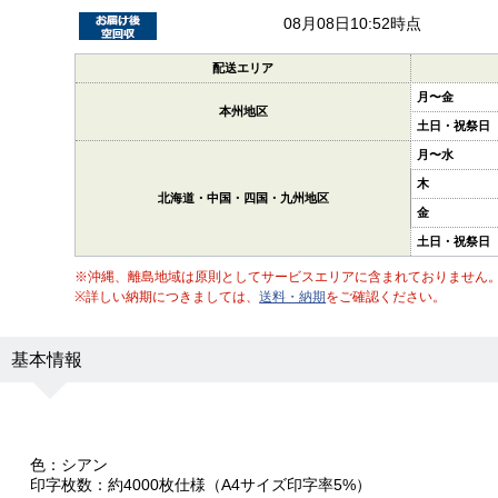
08月08日10:52時点
配送エリア
月〜金
本州地区
土日・祝祭日
月〜水
木
北海道・中国・四国・九州地区
金
土日・祝祭日
※沖縄、離島地域は原則としてサービスエリアに含まれておりません
※詳しい納期につきましては、
送料・納期
をご確認ください。
基本情報
色：シアン
印字枚数：約4000枚仕様（A4サイズ印字率5%）