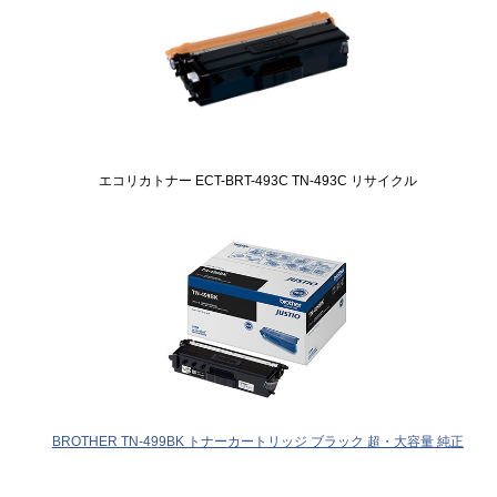
エコリカトナー ECT-BRT-493C TN-493C リサイクル
BROTHER TN-499BK トナーカートリッジ ブラック 超・大容量 純正