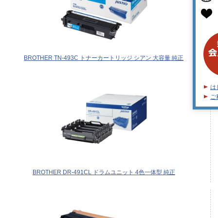
BROTHER TN-493C トナーカートリッジ シアン 大容量 純正
は
ご
BROTHER DR-491CL ドラムユニット 4色一体型 純正