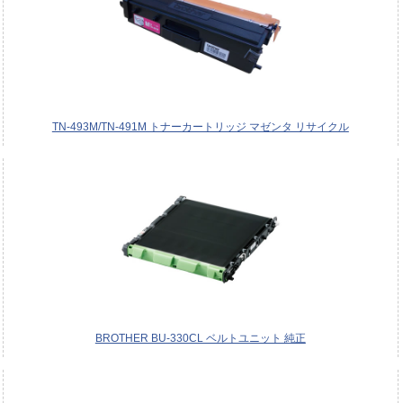
TN-493M/TN-491M トナーカートリッジ マゼンタ リサイクル
BROTHER BU-330CL ベルトユニット 純正