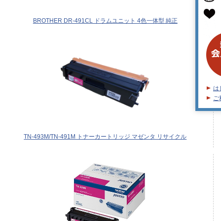
BROTHER DR-491CL ドラムユニット 4色一体型 純正
は
ご
TN-493M/TN-491M トナーカートリッジ マゼンタ リサイクル