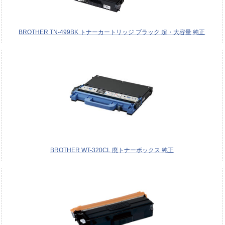
BROTHER TN-499BK トナーカートリッジ ブラック 超・大容量 純正
BROTHER WT-320CL 廃トナーボックス 純正