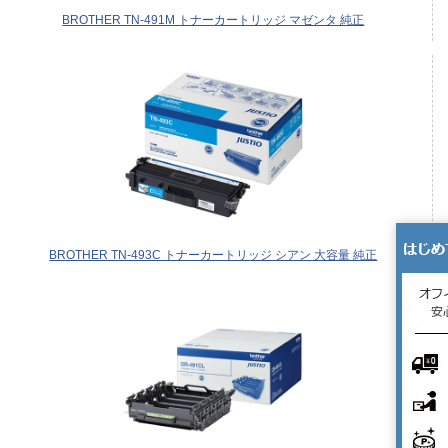
BROTHER TN-491M トナーカートリッジ マゼンタ 純正
BROTHER TN-493C トナーカートリッジ シアン 大容量 純正