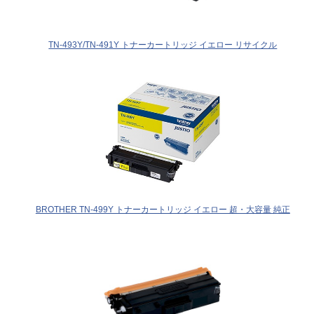
TN-493Y/TN-491Y トナーカートリッジ イエロー リサイクル
BROTHER TN-499Y トナーカートリッジ イエロー 超・大容量 純正