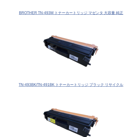
BROTHER TN-493M トナーカートリッジ マゼンタ 大容量 純正
TN-493BK/TN-491BK トナーカートリッジ ブラック リサイクル