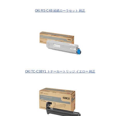
OKI RS-C4B 給紙ローラセット 純正
OKI TC-C3BY1 トナーカートリッジ イエロー 純正