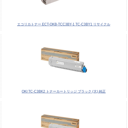
エコリカトナー ECT-OKB-TCC3BY-1 TC-C3BY1 リサイクル
OKI TC-C3BK2 トナーカートリッジ ブラック (大) 純正