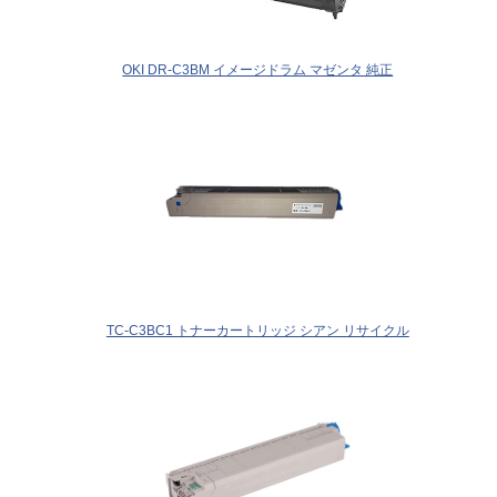
OKI DR-C3BM イメージドラム マゼンタ 純正
TC-C3BC1 トナーカートリッジ シアン リサイクル