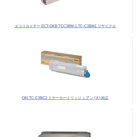
エコリカトナー ECT-OKB-TCC3BM-1 TC-C3BM1 リサイクル
OKI TC-C3BC2 トナーカートリッジ シアン (大) 純正