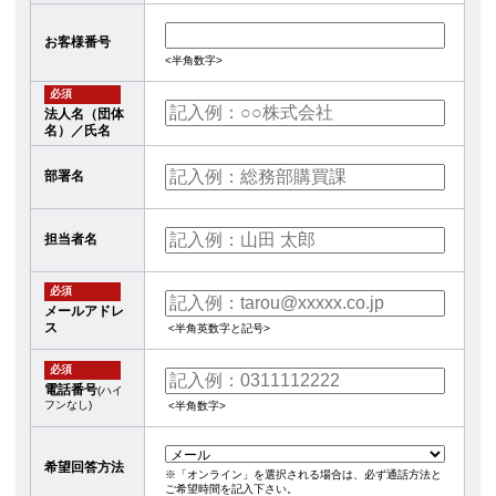
お客様番号
<半角数字>
必須
法人名（団体
名）／氏名
部署名
担当者名
必須
メールアドレ
ス
<半角英数字と記号>
必須
電話番号
(ハイ
フンなし)
<半角数字>
希望回答方法
※「オンライン」を選択される場合は、必ず通話方法と
ご希望時間を記入下さい。