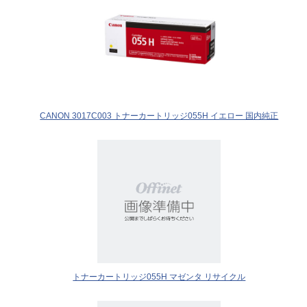
CANON 3017C003 トナーカートリッジ055H イエロー 国内純正
トナーカートリッジ055H マゼンタ リサイクル