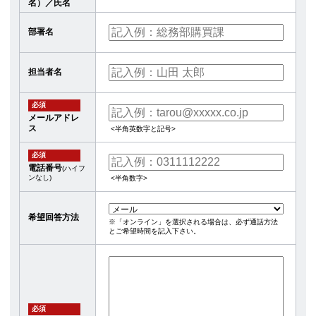
名）／氏名
部署名
担当者名
必須
メールアドレ
ス
<半角英数字と記号>
必須
電話番号
(ハイフ
ンなし)
<半角数字>
希望回答方法
※「オンライン」を選択される場合は、必ず通話方法
とご希望時間を記入下さい。
必須