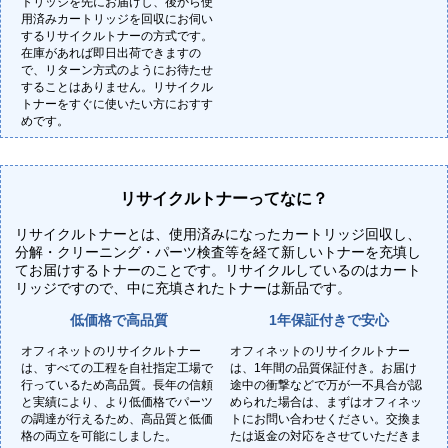
トリッジを先にお届けし、後から使
用済みカートリッジを回収にお伺い
するリサイクルトナーの方式です。
在庫があれば即日出荷できますの
で、リターン方式のようにお待たせ
することはありません。リサイクル
トナーをすぐに使いたい方におすす
めです。
リサイクルトナーってなに？
リサイクルトナーとは、使用済みになったカートリッジ回収し、
分解・クリーニング・パーツ検査等を経て新しいトナーを充填し
てお届けするトナーのことです。リサイクルしているのはカート
リッジですので、中に充填されたトナーは新品です。
低価格で高品質
1年保証付きで安心
オフィネットのリサイクルトナー
オフィネットのリサイクルトナー
は、すべての工程を自社指定工場で
は、1年間の品質保証付き。お届け
行っているため高品質。長年の信頼
途中の衝撃などで万が一不具合が認
と実績により、より低価格でパーツ
められた場合は、まずはオフィネッ
の調達が行えるため、高品質と低価
トにお問い合わせください。交換ま
格の両立を可能にしました。
たは返金の対応をさせていただきま