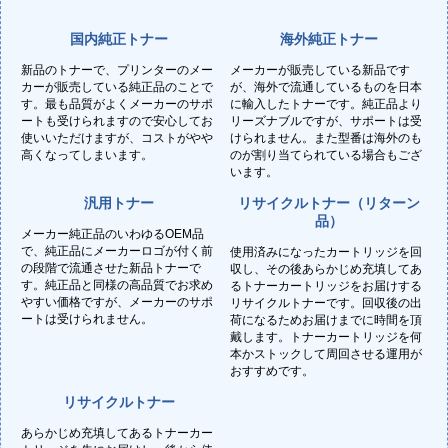
国内純正トナー
海外純正トナー
新品のトナーで、プリンターのメー
メーカーが販売している新品です
カーが販売している純正品のことで
が、海外で流通しているものを日本
す。最も品質がよくメーカーのサポ
に輸入したトナーです。純正品より
ートも受けられますので安心してお
リーズナブルですが、サポートは受
使いいただけますが、コストがやや
けられません。また型番は海外のも
高くなってしまいます。
のが割り当てられている場合もござ
います。
汎用トナー
リサイクルトナー（リターン
品）
メーカー純正品のいわゆるOEM品
で、純正品にメーカーロゴが付く前
使用済みになったカートリッジを回
の段階で流通させた新品トナーで
収し、その後あらかじめ充填してあ
す。純正品と同様の高品質でお求め
るトナーカートリッジをお届けする
やすい価格ですが、メーカーのサポ
リサイクルトナーです。回収後の出
ートは受けられません。
荷になるためお届けまでに時間を頂
戴します。トナーカートリッジを何
本かストックして周回させる運用が
おすすめです。
リサイクルトナー
あらかじめ充填してあるトナーカー