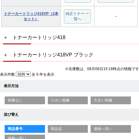
トナーカートリッジ418VP（2本
純正トナー 一
－
セット）
覧へ
トナーカートリッジ418
トナーカートリッジ418VP ブラック
※在庫数は、08月06日15:16時点の情報です
表示件数
全
5
件を表示
表示方法
画像なし
小さい画像
大きい画像
並び替え
商品番号
商品名
価格—安い
価格—高い