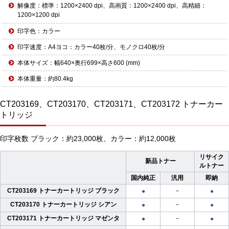
解像度：標準：1200×2400 dpi、高画質：1200×2400 dpi、高精細：
1200×1200 dpi
印字色：カラー
印字速度：A4ヨコ：カラー40枚/分、モノクロ40枚/分
本体サイズ：幅640×奥行699×高さ600 (mm)
本体重量：約80.4kg
CT203169、CT203170、CT203171、CT203172 トナーカー
トリッジ
印字枚数 ブラック：約23,000枚、カラー：約12,000枚
リサイク
新品トナー
ルトナー
国内純正
汎用
即納
CT203169 トナーカートリッジ ブラック
－
●
●
CT203170 トナーカートリッジ シアン
－
●
●
CT203171 トナーカートリッジ マゼンタ
－
●
●