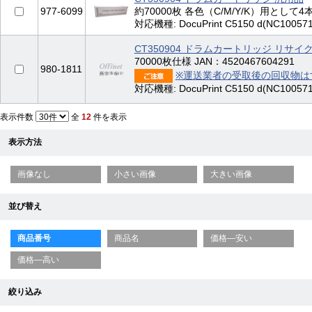
977-6099
約70000枚 各色（C/M/Y/K）用として4
対応機種: DocuPrint C5150 d(NC100571
CT350904 ドラムカートリッジ リサイ
70000枚仕様 JAN：4520467604291
980-1811
※運送業者の受取後の回収物は
対応機種: DocuPrint C5150 d(NC100571
表示件数
全
12
件を表示
表示方法
画像なし
小さい画像
大きい画像
並び替え
商品番号
商品名
価格—安い
価格—高い
絞り込み