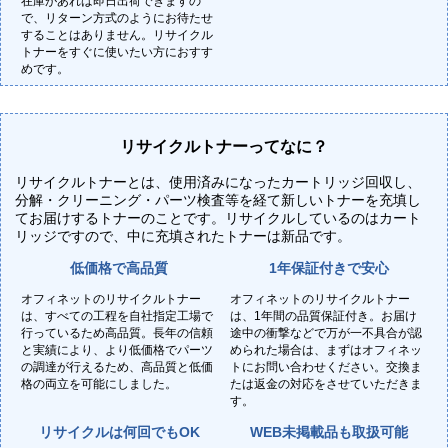
在庫があれば即日出荷できますの
で、リターン方式のようにお待たせ
することはありません。リサイクル
トナーをすぐに使いたい方におすす
めです。
リサイクルトナーってなに？
リサイクルトナーとは、使用済みになったカートリッジ回収し、
分解・クリーニング・パーツ検査等を経て新しいトナーを充填し
てお届けするトナーのことです。リサイクルしているのはカート
リッジですので、中に充填されたトナーは新品です。
低価格で高品質
1年保証付きで安心
オフィネットのリサイクルトナー
オフィネットのリサイクルトナー
は、すべての工程を自社指定工場で
は、1年間の品質保証付き。お届け
行っているため高品質。長年の信頼
途中の衝撃などで万が一不具合が認
と実績により、より低価格でパーツ
められた場合は、まずはオフィネッ
の調達が行えるため、高品質と低価
トにお問い合わせください。交換ま
格の両立を可能にしました。
たは返金の対応をさせていただきま
す。
リサイクルは何回でもOK
WEB未掲載品も取扱可能