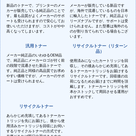
新品のトナーで、プリンターのメー
メーカーが販売している新品です
カーが販売している純正品のことで
が、海外で流通しているものを日本
す。最も品質がよくメーカーのサポ
に輸入したトナーです。純正品より
ートも受けられますので安心してお
リーズナブルですが、サポートは受
使いいただけますが、コストがやや
けられません。また型番は海外のも
高くなってしまいます。
のが割り当てられている場合もござ
います。
汎用トナー
リサイクルトナー（リターン
品）
メーカー純正品のいわゆるOEM品
で、純正品にメーカーロゴが付く前
使用済みになったカートリッジを回
の段階で流通させた新品トナーで
収し、その後あらかじめ充填してあ
す。純正品と同様の高品質でお求め
るトナーカートリッジをお届けする
やすい価格ですが、メーカーのサポ
リサイクルトナーです。回収後の出
ートは受けられません。
荷になるためお届けまでに時間を頂
戴します。トナーカートリッジを何
本かストックして周回させる運用が
おすすめです。
リサイクルトナー
あらかじめ充填してあるトナーカー
トリッジを先にお届けし、後から使
用済みカートリッジを回収にお伺い
するリサイクルトナーの方式です。