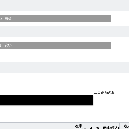
きい画像
格—安い
エコ商品のみ
在庫
税
メーカー価格(税込)