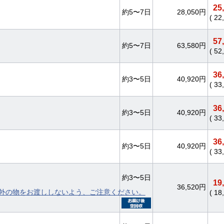
25
約5〜7日
28,050円
( 2
57
約5〜7日
63,580円
( 5
36
約3〜5日
40,920円
( 3
36
約3〜5日
40,920円
( 3
36
約3〜5日
40,920円
( 3
約3〜5日
19
36,520円
外の物をお渡ししないよう、ご注意ください。
( 1