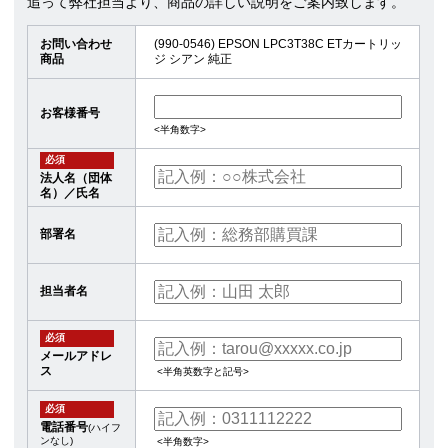
追って弊社担当より、商品の詳しい説明をご案内致します。
お問い合わせ
(990-0546) EPSON LPC3T38C ETカートリッ
商品
ジ シアン 純正
お客様番号
<半角数字>
必須
法人名（団体
名）／氏名
部署名
担当者名
必須
メールアドレ
ス
<半角英数字と記号>
必須
電話番号
(ハイフ
ンなし)
<半角数字>