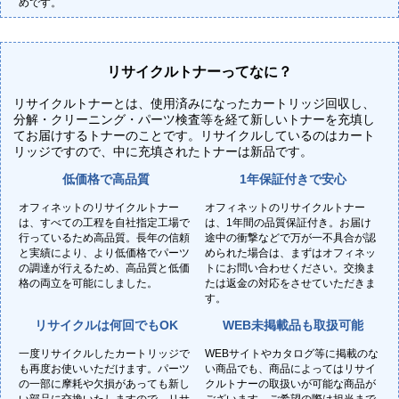
めです。
リサイクルトナーってなに？
リサイクルトナーとは、使用済みになったカートリッジ回収し、
分解・クリーニング・パーツ検査等を経て新しいトナーを充填し
てお届けするトナーのことです。リサイクルしているのはカート
リッジですので、中に充填されたトナーは新品です。
低価格で高品質
1年保証付きで安心
オフィネットのリサイクルトナー
オフィネットのリサイクルトナー
は、すべての工程を自社指定工場で
は、1年間の品質保証付き。お届け
行っているため高品質。長年の信頼
途中の衝撃などで万が一不具合が認
と実績により、より低価格でパーツ
められた場合は、まずはオフィネッ
の調達が行えるため、高品質と低価
トにお問い合わせください。交換ま
格の両立を可能にしました。
たは返金の対応をさせていただきま
す。
リサイクルは何回でもOK
WEB未掲載品も取扱可能
一度リサイクルしたカートリッジで
WEBサイトやカタログ等に掲載のな
も再度お使いいただけます。パーツ
い商品でも、商品によってはリサイ
の一部に摩耗や欠損があっても新し
クルトナーの取扱いが可能な商品が