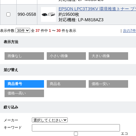
EPSON LPC3T39KV 環境推進トナー 
990-0558
約19500枚
対応機種: LP-M818AZ3
表示件数
全
37
件中
1
〜
30
件を表示
｜
次の7件
表示方法
画像なし
小さい画像
大きい画像
並び替え
商品番号
商品名
価格—安い
価格—高い
絞り込み
メーカー
キーワード
エコ