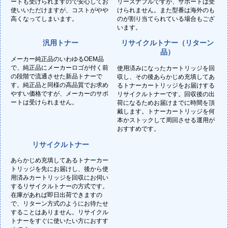
ートも受けられますので安心してお
リーズナブルですが、サポートは受
使いいただけますが、コストがやや
けられません。また型番は海外のも
高くなってしまいます。
のが割り当てられている場合もござ
います。
汎用トナー
リサイクルトナー（リターン
品）
メーカー純正品のいわゆるOEM品
で、純正品にメーカーロゴが付く前
使用済みになったカートリッジを回
の段階で流通させた新品トナーで
収し、その後あらかじめ充填してあ
す。純正品と同様の高品質でお求め
るトナーカートリッジをお届けする
やすい価格ですが、メーカーのサポ
リサイクルトナーです。回収後の出
ートは受けられません。
荷になるためお届けまでに時間を頂
戴します。トナーカートリッジを何
本かストックして周回させる運用が
おすすめです。
リサイクルトナー
あらかじめ充填してあるトナーカー
トリッジを先にお届けし、後から使
用済みカートリッジを回収にお伺い
するリサイクルトナーの方式です。
在庫があれば即日出荷できますの
で、リターン方式のようにお待たせ
することはありません。リサイクル
トナーをすぐに使いたい方におすす