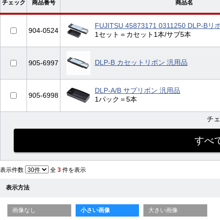
チェック
商品番号
商品名
FUJITSU 45873171 0311250 D
904-0524
1セット＝カセット1本/サブ5本
DLP-B カセットリボン 汎用品
905-6997
DLP-A/B サブリボン 汎用品
905-6998
1パック＝5本
チ
表示件数
全
3
件を表示
表示方法
画像なし
小さい画像
大きい画像