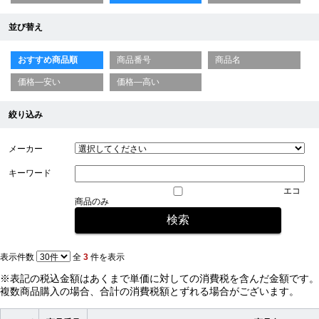
並び替え
おすすめ商品順
商品番号
商品名
価格—安い
価格—高い
絞り込み
メーカー
キーワード
エコ
商品のみ
表示件数
全
3
件を表示
※表記の税込金額はあくまで単価に対しての消費税を含んだ金額です。
複数商品購入の場合、合計の消費税額とずれる場合がございます。