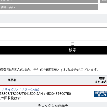
価格—高い
複数商品購入の場合、合計の消費税額とずれる場合がございます。
在庫
商品名
または納
0 トナー リサイクル（リターン品）
TS30B/TS20B/TS41500 JAN：4520467600750
後の回収物はす…
チェックした商品を