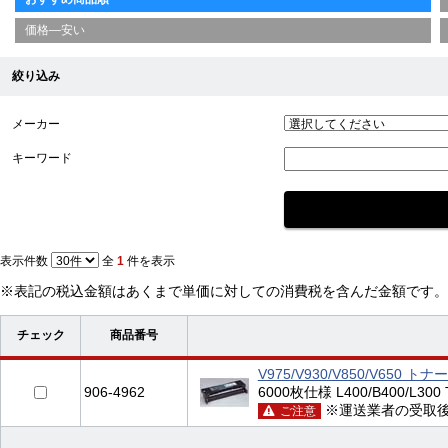
価格—安い
絞り込み
メーカー
キーワード
表示件数
全
1
件を表示
※表記の税込金額はあくまで単価に対しての消費税を含んだ金額です。
チェック
商品番号
V975/V930/V850/V65
906-4962
6000枚仕様 L400/B400/L300 
※運送業者の受取
ご注意