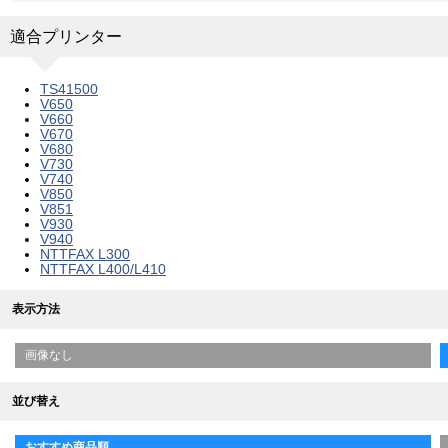
適合プリンター
TS41500
V650
V660
V670
V680
V730
V740
V850
V851
V930
V940
NTTFAX L300
NTTFAX L400/L410
表示方法
画像なし
並び替え
おすすめ商品順