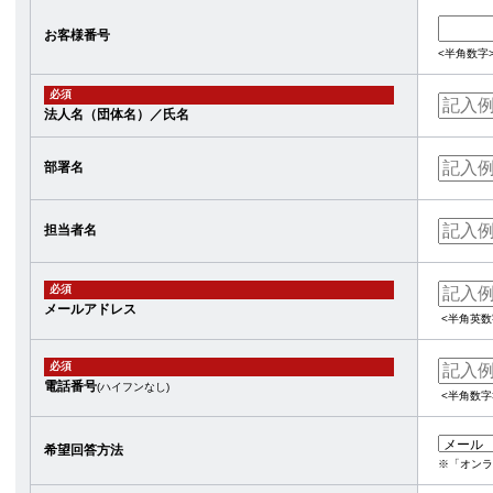
お客様番号
<半角数字
必須
法人名（団体名）／氏名
部署名
担当者名
必須
メールアドレス
<半角英数
必須
電話番号
(ハイフンなし)
<半角数字
希望回答方法
※「オンラ