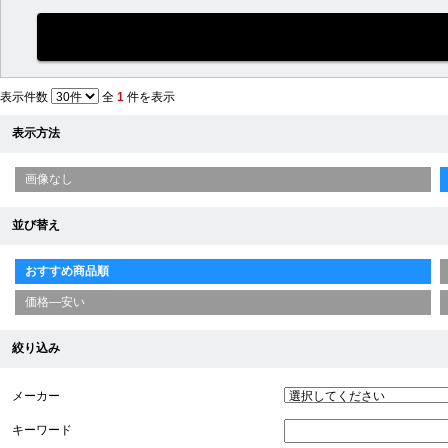
表示件数
全
1
件を表示
表示方法
画像なし
並び替え
おすすめ商品順
価格—安い
絞り込み
メーカー
キーワード