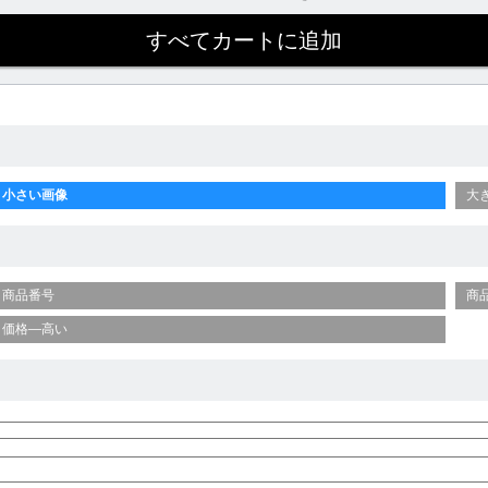
小さい画像
大
商品番号
商
価格—高い