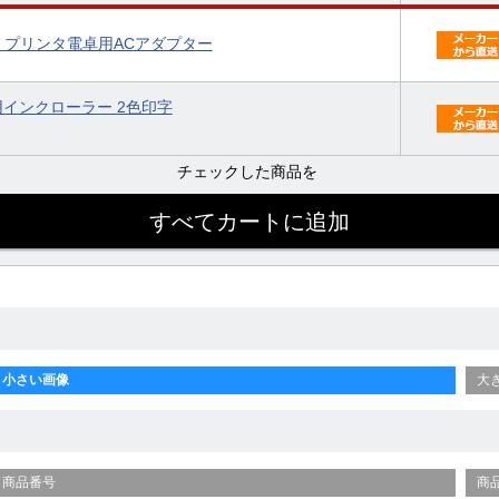
1-OP1 プリンタ電卓用ACアダプター
電卓用インクローラー 2色印字
チェックした商品を
小さい画像
大
商品番号
商