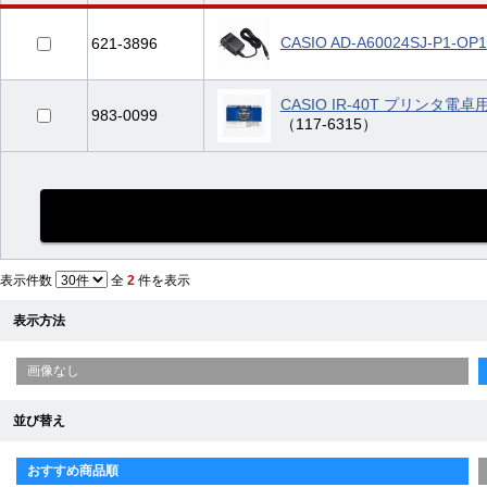
CASIO AD-A60024SJ-P
621-3896
CASIO IR-40T プリンタ
983-0099
（117-6315）
表示件数
全
2
件を表示
表示方法
画像なし
並び替え
おすすめ商品順