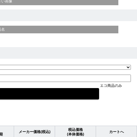
きい画像
品名
エコ商品のみ
税込価格
メーカー価格(税込)
カートへ
期
(本体価格)