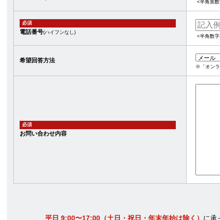
<半角英数
必須
電話番号
(ハイフンなし)
<半角数字
希望回答方法
※「オンラ
必須
お問い合わせ内容
平日 9:00〜17:00（土日・祝日・年末年始は除く）
に承