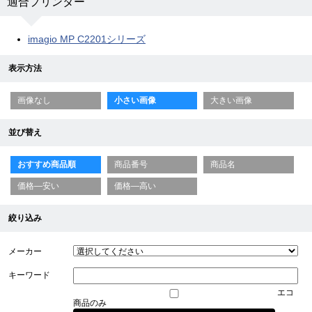
適合プリンター
imagio MP C2201シリーズ
表示方法
画像なし
小さい画像
大きい画像
並び替え
おすすめ商品順
商品番号
商品名
価格—安い
価格—高い
絞り込み
メーカー
キーワード
エコ
商品のみ