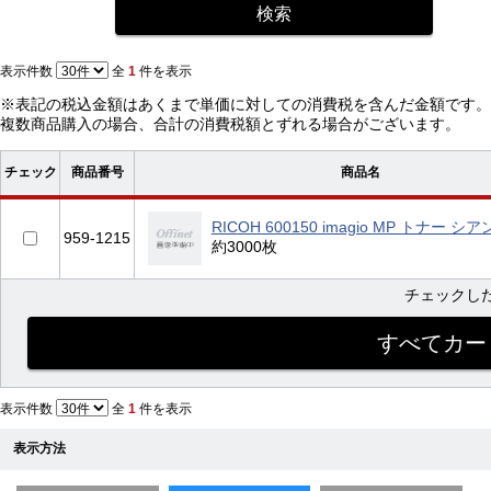
表示件数
全
1
件を表示
※表記の税込金額はあくまで単価に対しての消費税を含んだ金額です。
複数商品購入の場合、合計の消費税額とずれる場合がございます。
チェック
商品番号
商品名
RICOH 600150 imagio MP トナー シア
959-1215
約3000枚
チェックし
表示件数
全
1
件を表示
表示方法