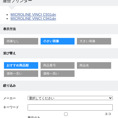
適合プリンター
MICROLINE VINCI C931dn
MICROLINE VINCI C941dn
表示方法
画像なし
小さい画像
大きい画像
並び替え
おすすめ商品順
商品番号
商品名
価格—安い
価格—高い
絞り込み
メーカー
キーワード
エコ
商品のみ