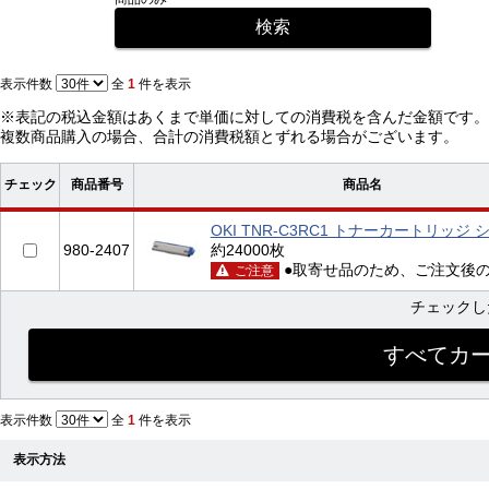
表示件数
全
1
件を表示
※表記の税込金額はあくまで単価に対しての消費税を含んだ金額です。
複数商品購入の場合、合計の消費税額とずれる場合がございます。
チェック
商品番号
商品名
OKI TNR-C3RC1 トナーカートリッジ シ
980-2407
約24000枚
●取寄せ品のため、ご注文後
ご注意
チェック
表示件数
全
1
件を表示
表示方法