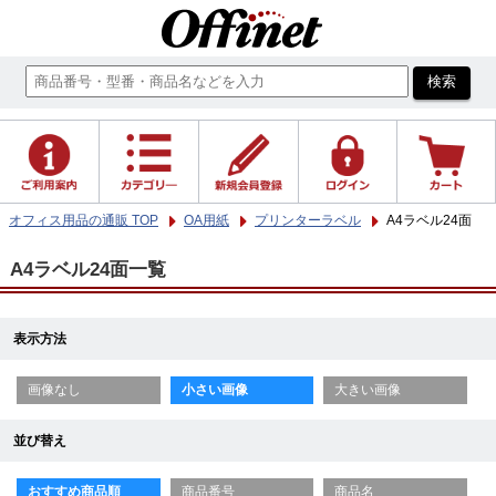
オフィス用品の通販 TOP
OA用紙
プリンターラベル
A4ラベル24面
A4ラベル24面一覧
表示方法
画像なし
小さい画像
大きい画像
並び替え
おすすめ商品順
商品番号
商品名