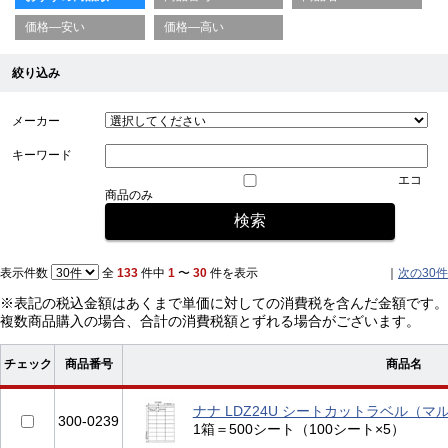
価格—安い
価格—高い
絞り込み
メーカー
キーワード
エコ
商品のみ
表示件数
全
133
件中
1
〜
30
件を表示
｜
次の30件
※表記の税込金額はあくまで単価に対しての消費税を含んだ金額です。
複数商品購入の場合、合計の消費税額とずれる場合がございます。
チェック
商品番号
商品名
ナナ LDZ24U シートカットラベル（マ
300-0239
1箱＝500シート（100シート×5）