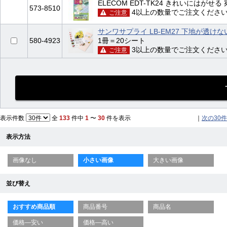
ELECOM EDT-TK24 きれいにはがせ
573-8510
4以上の数量でご注文くださ
ご注意
サンワサプライ LB-EM27 下地が透
580-4923
1冊＝20シート
3以上の数量でご注文くださ
ご注意
表示件数
全
133
件中
1
〜
30
件を表示
｜
次の30件
表示方法
画像なし
小さい画像
大きい画像
並び替え
おすすめ商品順
商品番号
商品名
価格—安い
価格—高い