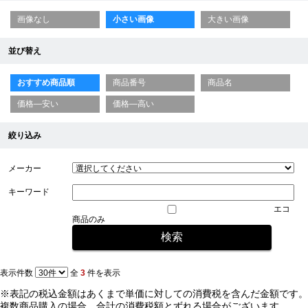
画像なし
小さい画像
大きい画像
並び替え
おすすめ商品順
商品番号
商品名
価格—安い
価格—高い
絞り込み
メーカー
キーワード
エコ
商品のみ
表示件数
全
3
件を表示
※表記の税込金額はあくまで単価に対しての消費税を含んだ金額です。
複数商品購入の場合、合計の消費税額とずれる場合がございます。