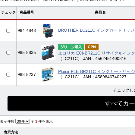
チェック
商品番号
商品名
BROTHER LC211C インクカートリッ
984-4843
985-8835
エコリカ ECI-BR211C リサイクルイン
（LC211C） JAN：4562451400816
Plaisir PLE-BR211C インクカートリ
988-5237
（LC211C） JAN：4589846740227
チェックし
表示件数
全
3
件を表示
表示方法