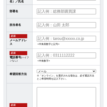
名）／氏名
部署名
担当者名
必須
メールアドレ
ス
<半角英数字と記号>
必須
電話番号
(ハイフ
ンなし)
<半角数字>
希望回答方法
※「オンライン」を選択される場合は、必ず通話方法
とご希望時間を記入下さい。
必須