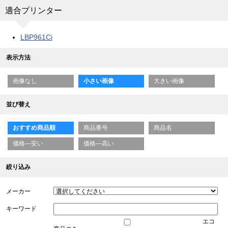
適合プリンター
LBP961Ci
表示方法
画像なし
小さい画像
大きい画像
並び替え
おすすめ商品順
商品番号
商品名
価格—安い
価格—高い
絞り込み
メーカー
キーワード
エコ