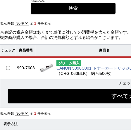
商品のみ
表示件数
全
1
件を表示
※表記の税込金額はあくまで単価に対しての消費税を含んだ金額です。
複数商品購入の場合、合計の消費税額とずれる場合がございます。
チェック
商品番号
商品名
990-7603
CANON 5090C001 トナーカートリッ
（CRG-063BLK） 約76500枚
チェ
表示件数
全
1
件を表示
表示方法