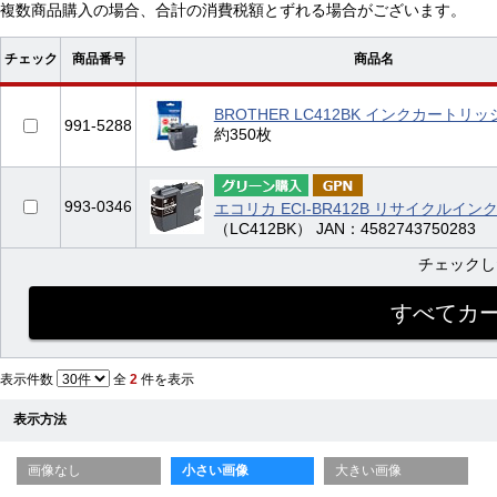
複数商品購入の場合、合計の消費税額とずれる場合がございます。
チェック
商品番号
商品名
BROTHER LC412BK インクカートリ
991-5288
約350枚
993-0346
エコリカ ECI-BR412B リサイクルイン
（LC412BK） JAN：4582743750283
チェック
表示件数
全
2
件を表示
表示方法
画像なし
小さい画像
大きい画像