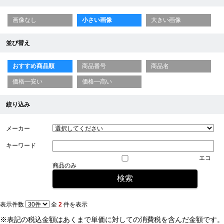
画像なし
小さい画像
大きい画像
並び替え
おすすめ商品順
商品番号
商品名
価格—安い
価格—高い
絞り込み
メーカー
キーワード
エコ
商品のみ
表示件数
全
2
件を表示
※表記の税込金額はあくまで単価に対しての消費税を含んだ金額です。