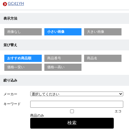
GC41YH
表示方法
画像なし
小さい画像
大きい画像
並び替え
おすすめ商品順
商品番号
商品名
価格—安い
価格—高い
絞り込み
メーカー
キーワード
エコ
商品のみ