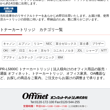
から約14日後に出荷します。
当社在庫分のリサイクルトナーをあらかじめ即日出荷いたします。お届け後、使用
済カートリッジの回収に伺います。即納品のため、数に限りがございます。
トナーカートリッジ カテゴリ一覧
キャノン
エプソン
リコー
NEC
富士ゼロックス
富士通
ブラザー
OKI
HP
日立
カシオ
京セラ
コニカミノルタ
JDL
シャープ
NTT
アプティ
ムラテック
パナソニック
IBM
PR-L5800C トナーカートリッジ | 法人様向けのオフィス用品の販売・
通販 オフィネット。トナーカートリッジ、オフィス家具、OA機器な
ど、お探しの商品をご案内。ご注文からお届けの調整まで承ります。
Tel:
0120-172-100
Fax:0120-544-255