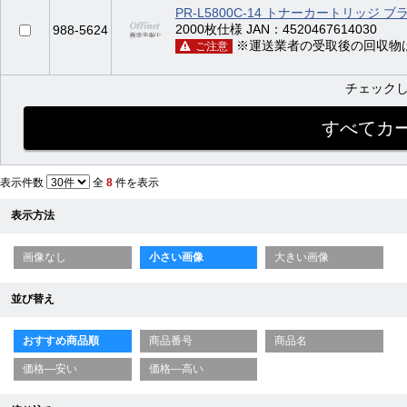
PR-L5800C-14 トナーカートリッジ 
2000枚仕様 JAN：4520467614030
988-5624
※運送業者の受取後の回収物
ご注意
チェック
表示件数
全
8
件を表示
表示方法
画像なし
小さい画像
大きい画像
並び替え
おすすめ商品順
商品番号
商品名
価格—安い
価格—高い