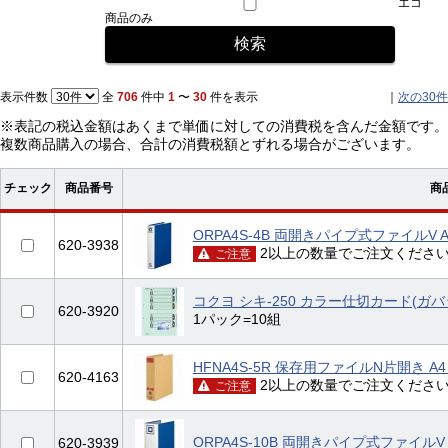
エコ
商品のみ
表示件数
全
706
件中
1
〜
30
件を表示
｜
次の30件
※表記の税込金額はあくまで単価に対しての消費税を含んだ金額です。
複数商品購入の場合、合計の消費税額とずれる場合がございます。
チェック
商品番号
商
ORPA4S-4B 両開きパイプ式ファイルV 
620-3938
2以上の数量でご注文くださ
ご注意
コクヨ シキ-250 カラー仕切カード(ガバ
620-3920
1パック=10組
HFNA4S-5R 保存用ファイルN片開き A
620-4163
2以上の数量でご注文くださ
ご注意
ORPA4S-10B 両開きパイプ式ファイルV 
620-3939