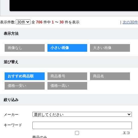
表示件数
全
706
件中
1
〜
30
件を表示
｜
次の30件
表示方法
画像なし
小さい画像
大きい画像
並び替え
おすすめ商品順
商品番号
商品名
価格—安い
価格—高い
絞り込み
メーカー
キーワード
エコ
商品のみ