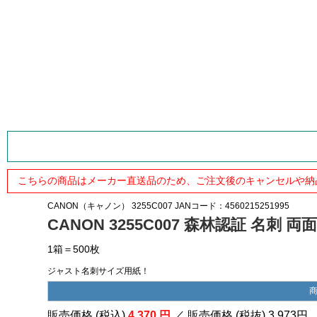
こちらの商品はメーカー直送品のため、ご注文後のキャンセルや納
CANON（キャノン）
3255C007
JANコード：4560215251995
CANON 3255C007 森林認証 名刺
1箱＝500枚
ジャスト名刺サイズ用紙！
販売価格 (税込)
4,370
円
／ 販売価格 (税抜)
3,973
円