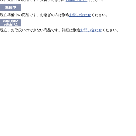
現在準備中の商品です。お急ぎの方は別途
お問い合わせ
ください。
現在、お取扱いのできない商品です。詳細は別途
お問い合わせ
ください。
CANON 3255C007 森林認証 名刺 両面マットコート クリー
けの調整まで承ります。
会社概要
オフィネット・ドットコム株式会社について
プライバシーポリシー
法令に基づく表示