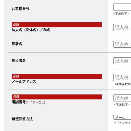
お客様番号
<半角数字>
必須
法人名（団体名）／氏名
部署名
担当者名
必須
メールアドレス
<半角英数字
必須
電話番号
(ハイフンなし)
<半角数字>
希望回答方法
※「オンライ