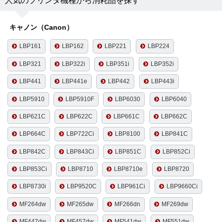
人気のプリンタ機種から消耗品を探す
キャノン（Canon）
LBP161
LBP162
LBP221
LBP224
LBP321
LBP322i
LBP351i
LBP352i
LBP441
LBP441e
LBP442
LBP443i
LBP5910
LBP5910F
LBP6030
LBP6040
LBP621C
LBP622C
LBP661C
LBP662C
LBP664C
LBP722Ci
LBP8100
LBP841C
LBP842C
LBP843Ci
LBP851C
LBP852Ci
LBP853Ci
LBP8710
LBP8710e
LBP8720
LBP8730i
LBP9520C
LBP961Ci
LBP9660Ci
MF264dw
MF265dw
MF266dn
MF269dw
MF447dw
MF457dw
MF541dw
MF551dw