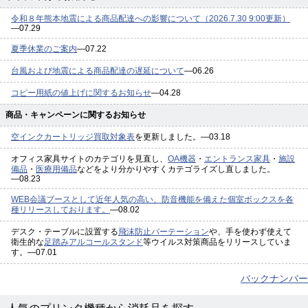
令和８年熊本地震による商品配達への影響について（2026.7.30 9:00更新）
―07.29
夏季休業のご案内
―07.22
台風および地震による商品配達の遅延について
―06.26
コピー用紙の値上げに関するお知らせ
―04.28
商品・キャンペーンに関するお知らせ
空インクカートリッジ買取対象表
を更新しました。―03.18
オフィス家具サイトのカテゴリを見直し、
OA機器
・
エントランス家具
・
施設
備品
・
医療用備品
などをより分かりやすくカテゴライズし直しました。
―08.23
WEB会議ブースとして近年人気の高い、防音機能を備えた個室ボックスを各
種リリースしております。
―08.02
デスク・テーブルに設置する
飛沫防止パーテーション
や、手を使わず使えて
衛生的な
足踏みアルコールスタンド
等ウイルス対策商品をリリースしていま
す。―07.01
バックナンバー