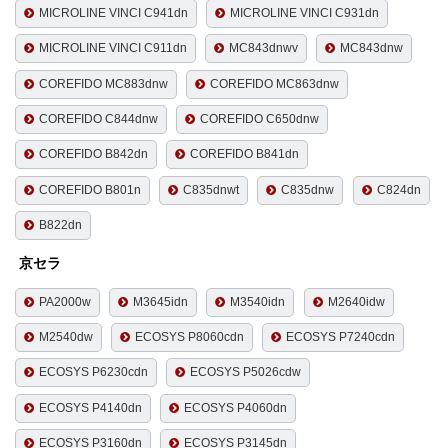
MICROLINE VINCI C941dn
MICROLINE VINCI C931dn
MICROLINE VINCI C911dn
MC843dnwv
MC843dnw
COREFIDO MC883dnw
COREFIDO MC863dnw
COREFIDO C844dnw
COREFIDO C650dnw
COREFIDO B842dn
COREFIDO B841dn
COREFIDO B801n
C835dnwt
C835dnw
C824dn
B822dn
京セラ
PA2000w
M3645idn
M3540idn
M2640idw
M2540dw
ECOSYS P8060cdn
ECOSYS P7240cdn
ECOSYS P6230cdn
ECOSYS P5026cdw
ECOSYS P4140dn
ECOSYS P4060dn
ECOSYS P3160dn
ECOSYS P3145dn