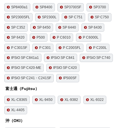
SP8400a1
SP8400
SP3700SF
SP3700
SP2300SFL
SP2300L
SP C751
SP C750
SP C352
SP 6450
SP 6440
SP 6430
SP 6420
P500
P C6010
P C6000L
P C301SF
P C301
P C200SFL
P C200L
IPSiO SP C841a1
IPSiO SP C841
IPSiO SP C740
IPSiO SP C420-ME
IPSIO SP C420
IPSiO SP C241・C241SF
IP500SF
富士通（Fujitsu）
XL-C8365
XL-9450
XL-9382
XL-9322
XL-4405
沖（OKI）