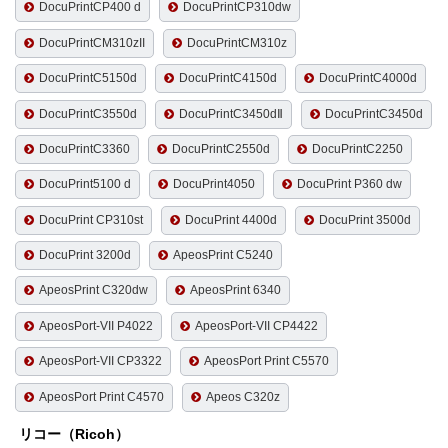
DocuPrintCP400 d
DocuPrintCP310dw
DocuPrintCM310zII
DocuPrintCM310z
DocuPrintC5150d
DocuPrintC4150d
DocuPrintC4000d
DocuPrintC3550d
DocuPrintC3450dⅡ
DocuPrintC3450d
DocuPrintC3360
DocuPrintC2550d
DocuPrintC2250
DocuPrint5100 d
DocuPrint4050
DocuPrint P360 dw
DocuPrint CP310st
DocuPrint 4400d
DocuPrint 3500d
DocuPrint 3200d
ApeosPrint C5240
ApeosPrint C320dw
ApeosPrint 6340
ApeosPort-VII P4022
ApeosPort-VII CP4422
ApeosPort-VII CP3322
ApeosPort Print C5570
ApeosPort Print C4570
Apeos C320z
リコー（Ricoh）