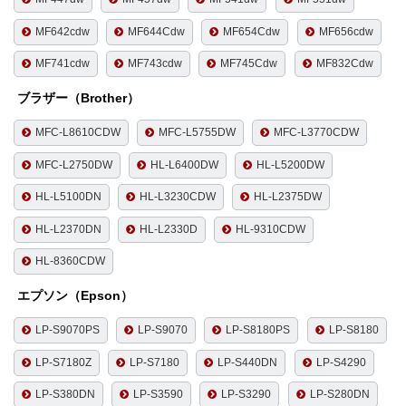
MF642cdw
MF644Cdw
MF654Cdw
MF656cdw
MF741cdw
MF743cdw
MF745Cdw
MF832Cdw
ブラザー（Brother）
MFC-L8610CDW
MFC-L5755DW
MFC-L3770CDW
MFC-L2750DW
HL-L6400DW
HL-L5200DW
HL-L5100DN
HL-L3230CDW
HL-L2375DW
HL-L2370DN
HL-L2330D
HL-9310CDW
HL-8360CDW
エプソン（Epson）
LP-S9070PS
LP-S9070
LP-S8180PS
LP-S8180
LP-S7180Z
LP-S7180
LP-S440DN
LP-S4290
LP-S380DN
LP-S3590
LP-S3290
LP-S280DN