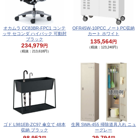
オカムラ CC83BR-FPC1 コンテ
OFR45W-10PCC ノートPC収納
ッサ セコンダ ハイバック 可動肘
カート ホワイト
ブラック
135,564
円
234,979
円
（税抜：123,240円）
（税抜：213,618円）
ゴド L981EB-ZC97 傘立て 48本
生興 SWA-455 掃除道具入れ ニュ
収納 ブラック
ーグレー
98,952
29,794