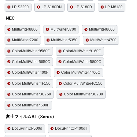
LP-S2290
LP-S180DN
LP-S180D
LP-M8180
NEC
Multiwriter8800
Multiwriter8700
Multiwriter8600
MultiWriter7200
MultiWriter5350
MultiWriter4700
ColorMultiWriter9560C
ColorMultiWriter9160C
ColorMultiWriter5850C
ColorMultiWriter5800C
ColorMultiWriter 400F
Color MultiWriter7700C
Color MultiWriter4F150
Color MultiWriter4C150
Color MultiWriter3C750
Color MultiWriter3C730
Color MultiWriter 600F
富士フィルムBI（Xerox）
DocuPrintCP500d
DocuPrintCP400dII