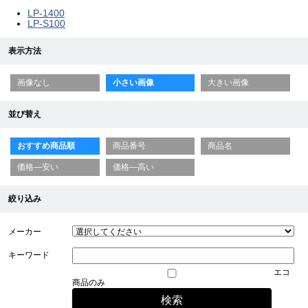
LP-1400
LP-S100
表示方法
画像なし
小さい画像
大きい画像
並び替え
おすすめ商品順
商品番号
商品名
価格—安い
価格—高い
絞り込み
メーカー
キーワード
エコ
商品のみ