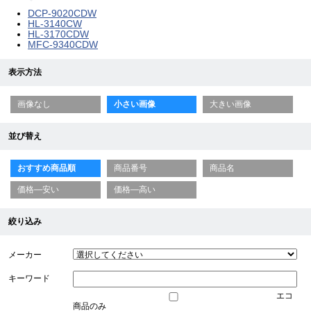
DCP-9020CDW
HL-3140CW
HL-3170CDW
MFC-9340CDW
表示方法
画像なし
小さい画像
大きい画像
並び替え
おすすめ商品順
商品番号
商品名
価格—安い
価格—高い
絞り込み
メーカー
キーワード
エコ
商品のみ