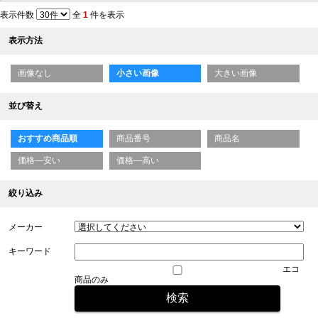
表示件数
全
1
件を表示
表示方法
画像なし
小さい画像
大きい画像
並び替え
おすすめ商品順
商品番号
商品名
価格—安い
価格—高い
絞り込み
メーカー
キーワード
エコ
商品のみ