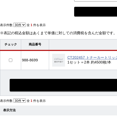
表示件数
全
1
件を表示
※表記の税込金額はあくまで単価に対しての消費税を含んだ金額です。
チェック
商品番号
CT202457 トナーカートリ
988-8699
1セット＝2本 約4500枚/本
表示件数
全
1
件を表示
表示方法