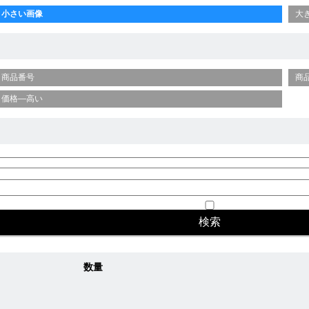
小さい画像
大
商品番号
商
価格—高い
数量