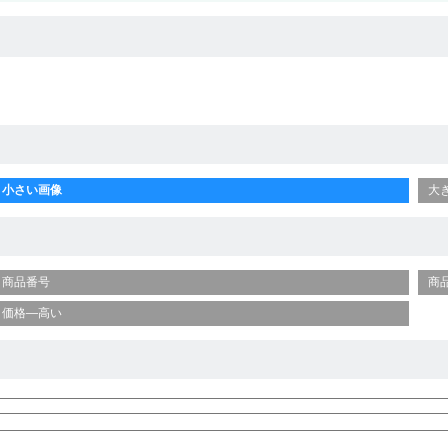
小さい画像
大
商品番号
商
価格—高い