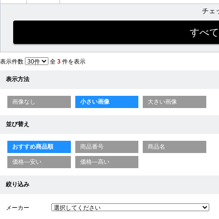
チェ
表示件数
全
3
件を表示
表示方法
画像なし
小さい画像
大きい画像
並び替え
おすすめ商品順
商品番号
商品名
価格—安い
価格—高い
絞り込み
メーカー