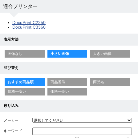
適合プリンター
DocuPrint C2250
DocuPrint C3360
表示方法
画像なし
小さい画像
大きい画像
並び替え
おすすめ商品順
商品番号
商品名
価格—安い
価格—高い
絞り込み
メーカー
キーワード