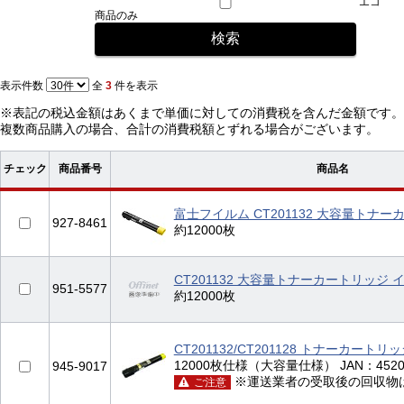
エコ
商品のみ
表示件数
全
3
件を表示
※表記の税込金額はあくまで単価に対しての消費税を含んだ金額です。
複数商品購入の場合、合計の消費税額とずれる場合がございます。
チェック
商品番号
商品名
富士フイルム CT201132 大容量トナ
927-8461
約12000枚
CT201132 大容量トナーカートリッジ 
951-5577
約12000枚
CT201132/CT201128 トナーカート
12000枚仕様（大容量仕様） JAN：45204
945-9017
※運送業者の受取後の回収物
ご注意