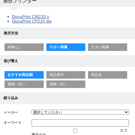
適合プリンター
DocuPrint CM210 z
DocuPrint CP210 dw
表示方法
画像なし
小さい画像
大きい画像
並び替え
おすすめ商品順
商品番号
商品名
価格—安い
価格—高い
絞り込み
メーカー
キーワード
エコ
商品のみ