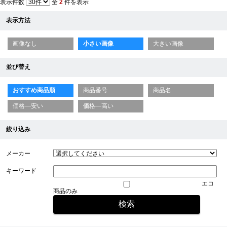
表示件数
全
2
件を表示
表示方法
画像なし
小さい画像
大きい画像
並び替え
おすすめ商品順
商品番号
商品名
価格—安い
価格—高い
絞り込み
メーカー
キーワード
エコ
商品のみ