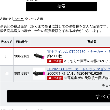
表示件数
全
2
件を表示
※表記の税込金額はあくまで単価に対しての消費税を含んだ金額です。
複数商品購入の場合、合計の消費税額とずれる場合がございます。
チェック
商品番号
商品名
富士フイルム CT202730 トナーカートリ
約2000枚
986-2162
※こちらの商品の単数のみで
ご注意
CT202730 トナーカートリッジ マゼ
989-5987
2000枚仕様 JAN：4520467616256
※運送業者の受取後の回収物
ご注意
チェ