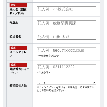
必須
法人名（団体
名）／氏名
部署名
担当者名
必須
メールアドレ
ス
<半角英数字と記号>
必須
電話番号
(ハイフ
ンなし)
<半角数字>
希望回答方法
※「オンライン」を選択される場合は、必ず通話方法
とご希望時間を記入下さい。