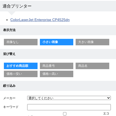
適合プリンター
ColorLaserJet Enterprise CP4525dn
表示方法
画像なし
小さい画像
大きい画像
並び替え
おすすめ商品順
商品番号
商品名
価格—安い
価格—高い
絞り込み
メーカー
キーワード
エコ