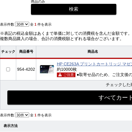
商品のみ
表示件数
全
1
件を表示
※表記の税込金額はあくまで単価に対しての消費税を含んだ金額です。
複数商品購入の場合、合計の消費税額とずれる場合がございます。
チェック
商品番号
商品名
HP CE263A プリントカートリッジ マゼ
954-4202
約10000枚
●取寄せ品のため、ご注文後
ご注意
チェックした
表示件数
全
1
件を表示
表示方法