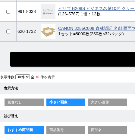
ヒサゴ BX08S ビジネス名刺10面 クリ
991-8038
(126-5767) 1冊：12枚
CANON 3255C008 森林認証 名刺 
620-1732
1セット=8000枚(250枚×32パック)
表示件数
全
30
件を表示
表示方法
画像なし
小さい画像
大きい画像
並び替え
おすすめ商品順
商品番号
商品名