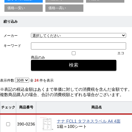
価格—安い
価格—高い
絞り込み
メーカー
キーワード
エコ
商品のみ
表示件数
全
24
件を表示
※表記の税込金額はあくまで単価に対しての消費税を含んだ金額です。
複数商品購入の場合、合計の消費税額とずれる場合がございます。
チェック
商品番号
商品名
ナナ FCL1 タフネスラベル A4 4面
390-0236
1箱＝100シート