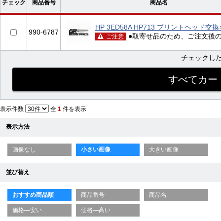
チェック
商品番号
商品名
HP 3ED58A HP713 プリントヘッド交
990-6787
●取寄せ品のため、ご注文後
ご注意
チェックし
表示件数
全
1
件を表示
表示方法
画像なし
小さい画像
大きい画像
並び替え
おすすめ商品順
商品番号
商品名
価格—安い
価格—高い