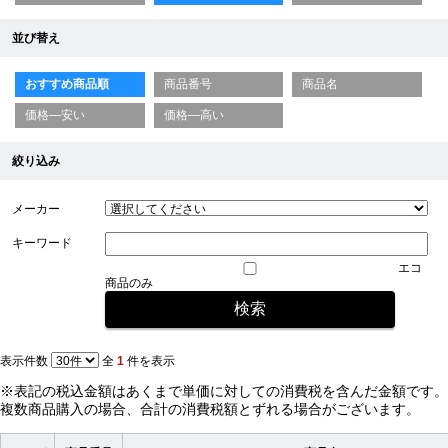
並び替え
おすすめ商品順
商品番号
商品名
価格—安い
価格—高い
絞り込み
メーカー
キーワード
エコ
商品のみ
表示件数
全
1
件を表示
※表記の税込金額はあくまで単価に対しての消費税を含んだ金額です。
複数商品購入の場合、合計の消費税額とずれる場合がございます。