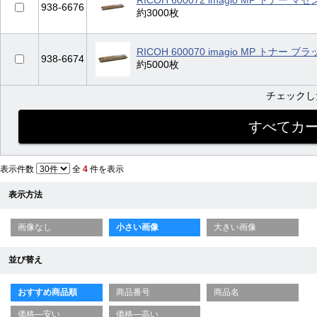
RICOH 600072 imagio MP トナー マゼ
938-6676
約3000枚
RICOH 600070 imagio MP トナー ブラ
938-6674
約5000枚
チェック
表示件数
全
4
件を表示
表示方法
画像なし
小さい画像
大きい画像
並び替え
おすすめ商品順
商品番号
商品名
価格—安い
価格—高い