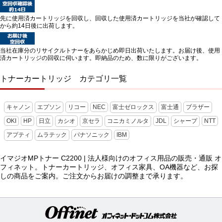
先に使用済カートリッジを回収し、回収した使用済カートリッジを当社が確認して
から約14日後に出荷します。
当社在庫分のリサイクルトナーをあらかじめ即日出荷いたします。お届け後、使用
済カートリッジの回収に伺います。即納品のため、数に限りがございます。
トナーカートリッジ カテゴリ一覧
キャノン
エプソン
リコー
NEC
富士ゼロックス
富士通
ブラザー
OKI
HP
日立
カシオ
京セラ
コニカミノルタ
JDL
シャープ
NTT
アプティ
ムラテック
パナソニック
IBM
イマジオMPトナー C2200 | 法人様向けのオフィス用品の販売・通販 オ
フィネット。トナーカートリッジ、オフィス家具、OA機器など、お探
しの商品をご案内。ご注文からお届けの調整まで承ります。