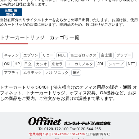
から約14日後に出荷します。
当社在庫分のリサイクルトナーをあらかじめ即日出荷いたします。お届け後、使用
済カートリッジの回収に伺います。即納品のため、数に限りがございます。
トナーカートリッジ カテゴリ一覧
キャノン
エプソン
リコー
NEC
富士ゼロックス
富士通
ブラザー
OKI
HP
日立
カシオ
京セラ
コニカミノルタ
JDL
シャープ
NTT
アプティ
ムラテック
パナソニック
IBM
トナーカートリッジ040H | 法人様向けのオフィス用品の販売・通販 オ
フィネット。トナーカートリッジ、オフィス家具、OA機器など、お探
しの商品をご案内。ご注文からお届けの調整まで承ります。
Tel:
0120-172-100
Fax:0120-544-255