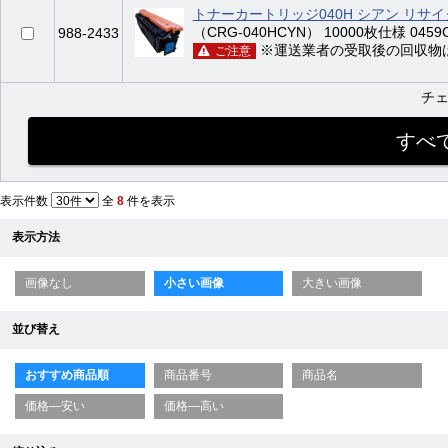
トナーカートリッジ040H シアン リサ
（CRG-040HCYN） 10000枚仕様 0459C0
988-2433
※運送業者の受取後の回収物
ご注意
チ
表示件数
全
8
件を表示
表示方法
画像なし
小さい画像
大きい画像
並び替え
おすすめ商品順
商品番号
商品名
価格—安い
価格—高い