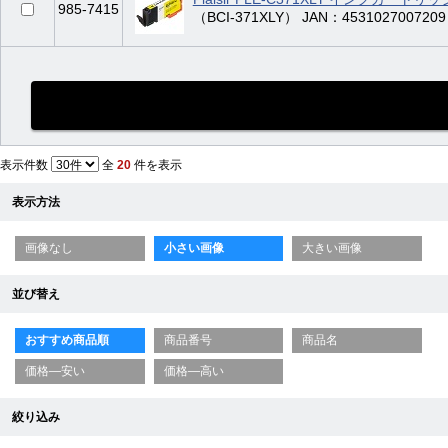
985-7415
（BCI-371XLY） JAN：4531027007209
表示件数
全
20
件を表示
表示方法
画像なし
小さい画像
大きい画像
並び替え
おすすめ商品順
商品番号
商品名
価格—安い
価格—高い
絞り込み