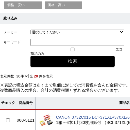
価格—安い
価格—高い
絞り込み
メーカー
キーワード
エコ
商品のみ
表示件数
全
20
件を表示
※表記の税込金額はあくまで単価に対しての消費税を含んだ金額です。
複数商品購入の場合、合計の消費税額とずれる場合がございます。
チェック
商品番号
商品名
CANON 0732C015 BCI-371XL+3
988-5121
1箱＝6本 L判30枚用紙付 （BCI-371XL(BK/