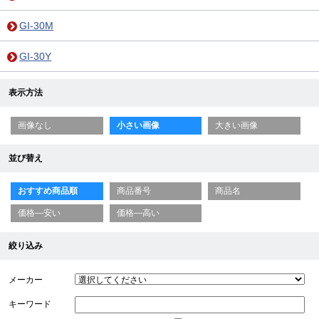
GI-30M
GI-30Y
表示方法
画像なし
小さい画像
大きい画像
並び替え
おすすめ商品順
商品番号
商品名
価格—安い
価格—高い
絞り込み
メーカー
キーワード