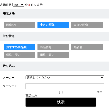
表示件数
全
8
件を表示
表示方法
画像なし
小さい画像
大きい画像
並び替え
おすすめ商品順
商品番号
商品名
価格—安い
価格—高い
絞り込み
メーカー
キーワード
エコ
商品のみ