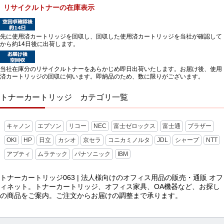
リサイクルトナーの在庫表示
先に使用済カートリッジを回収し、回収した使用済カートリッジを当社が確認して
から約14日後に出荷します。
当社在庫分のリサイクルトナーをあらかじめ即日出荷いたします。お届け後、使用
済カートリッジの回収に伺います。即納品のため、数に限りがございます。
トナーカートリッジ カテゴリ一覧
キャノン
エプソン
リコー
NEC
富士ゼロックス
富士通
ブラザー
OKI
HP
日立
カシオ
京セラ
コニカミノルタ
JDL
シャープ
NTT
アプティ
ムラテック
パナソニック
IBM
トナーカートリッジ063 | 法人様向けのオフィス用品の販売・通販 オフ
ィネット。トナーカートリッジ、オフィス家具、OA機器など、お探し
の商品をご案内。ご注文からお届けの調整まで承ります。