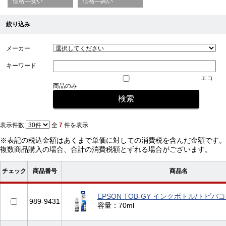
価格—安い
価格—高い
絞り込み
メーカー
キーワード
エコ
商品のみ
表示件数
全
7
件を表示
※表記の税込金額はあくまで単価に対しての消費税を含んだ金額です。
複数商品購入の場合、合計の消費税額とずれる場合がございます。
チェック
商品番号
商品名
EPSON TOB-GY インクボトル/トビバ
989-9431
容量：70ml