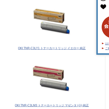
は
OKI TNR-C3LY1 トナーカートリッジ イエロー 純正
ご
OKI TNR-C3LM3 トナーカートリッジ マゼンタ (小) 純正