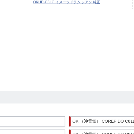
OKI ID-C3LC イメージドラム シアン 純正
OKI（沖電気） COREFIDO C811