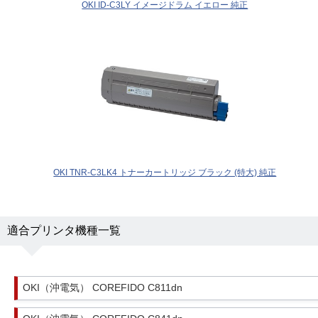
OKI ID-C3LY イメージドラム イエロー 純正
OKI TNR-C3LK4 トナーカートリッジ ブラック (特大) 純正
適合プリンタ機種一覧
OKI（沖電気） COREFIDO C811dn