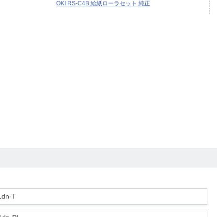
OKI RS-C4B 給紙ローラセット 純正
dn-T