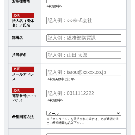
お客様番号
<半角数字>
必須
法人名（団体
名）／氏名
部署名
担当者名
必須
メールアドレ
ス
<半角英数字と記号>
必須
電話番号
(ハイフ
ンなし)
<半角数字>
希望回答方法
※「オンライン」を選択される場合は、必ず通話方法
とご希望時間を記入下さい。