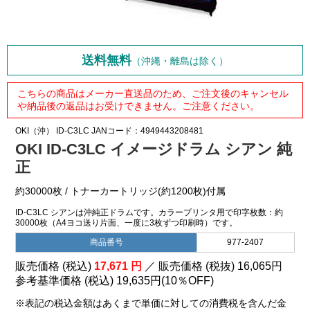
送料無料
（沖縄・離島は除く）
こちらの商品はメーカー直送品のため、ご注文後のキャンセル
や納品後の返品はお受けできません。ご注意ください。
OKI（沖）
ID-C3LC
JANコード：4949443208481
OKI ID-C3LC イメージドラム シアン 純
正
約30000枚 / トナーカートリッジ(約1200枚)付属
ID-C3LC シアンは沖純正ドラムです。カラープリンタ用で印字枚数：約
30000枚（A4ヨコ送り片面、一度に3枚ずつ印刷時）です。
商品番号
977-2407
販売価格 (税込)
17,671
円
／ 販売価格 (税抜)
16,065
円
参考基準価格 (税込)
19,635円
(
10％
OFF)
※表記の税込金額はあくまで単価に対しての消費税を含んだ金