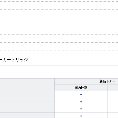
 トナーカートリッジ
新品トナー
国内純正
●
●
●
●