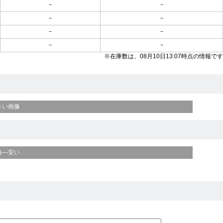
－
－
－
－
－
－
－
－
※在庫数は、08月10日13:07時点の情報です
きい画像
格—安い