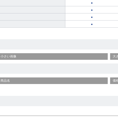
●
●
●
●
小さい画像
大
商品名
価