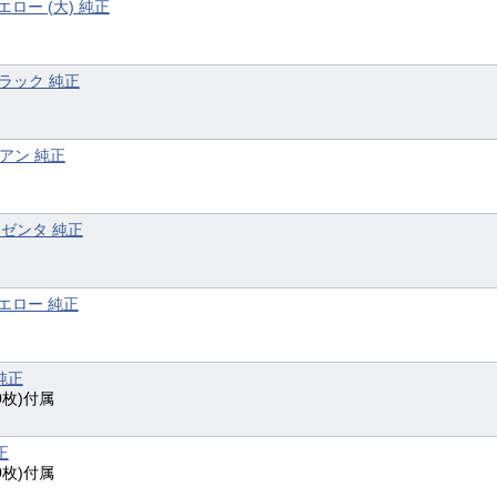
エロー (大) 純正
ブラック 純正
シアン 純正
 マゼンタ 純正
イエロー 純正
 純正
0枚)付属
正
0枚)付属