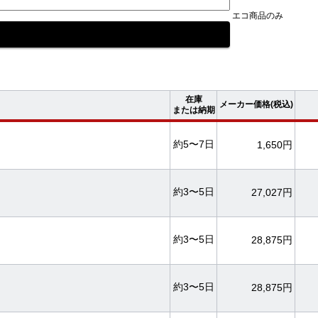
エコ商品のみ
在庫
メーカー価格(税込)
または納期
約5〜7日
1,650円
約3〜5日
27,027円
約3〜5日
28,875円
約3〜5日
28,875円