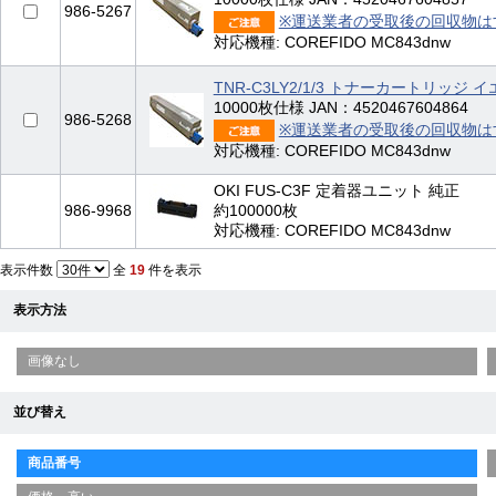
986-5267
※運送業者の受取後の回収物は
対応機種: COREFIDO MC843dnw
TNR-C3LY2/1/3 トナーカートリッジ
10000枚仕様 JAN：4520467604864
986-5268
※運送業者の受取後の回収物は
対応機種: COREFIDO MC843dnw
OKI FUS-C3F 定着器ユニット 純正
986-9968
約100000枚
対応機種: COREFIDO MC843dnw
表示件数
全
19
件を表示
表示方法
画像なし
並び替え
商品番号