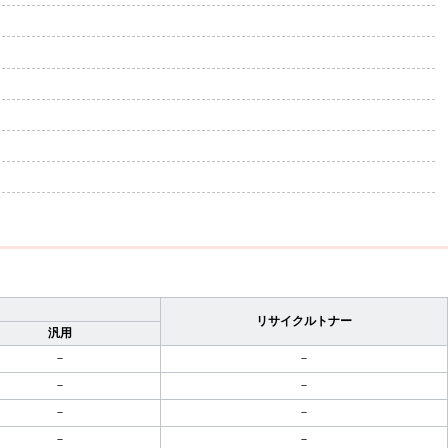
リサイクルトナー
汎用
－
－
－
－
－
－
－
－