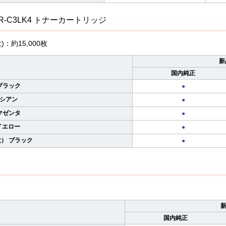
TNR-C3LK4 トナーカートリッジ
：約15,000枚
新
国内純正
 ブラック
●
 シアン
●
 マゼンタ
●
 イエロー
●
大） ブラック
●
国内純正