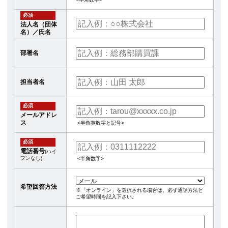
必須
法人名（団体
名）／氏名
部署名
担当者名
必須
メールアドレ
ス
<半角英数字と記号>
必須
電話番号
(ハイ
フンなし)
<半角数字>
希望回答方法
※「オンライン」を選択される場合は、必ず通話方法と
ご希望時間を記入下さい。