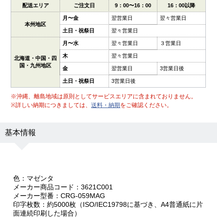
配送エリア
ご注文日
9：00〜16：00
16：00以降
月〜金
翌営業日
翌々営業日
本州地区
土日・祝祭日
翌々営業日
月〜水
翌々営業日
３営業日
木
翌々営業日
北海道・中国・四
国・九州地区
金
翌営業日
3営業日後
土日・祝祭日
3営業日後
※沖縄、離島地域は原則としてサービスエリアに含まれておりません。
※詳しい納期につきましては、
送料・納期
をご確認ください。
基本情報
色：マゼンタ
メーカー商品コード：3621C001
メーカー型番：CRG-059MAG
印字枚数：約5000枚（ISO/IEC19798に基づき、A4普通紙に片
面連続印刷した場合）